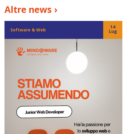
Altre news ›
14
Software & Web
Lug